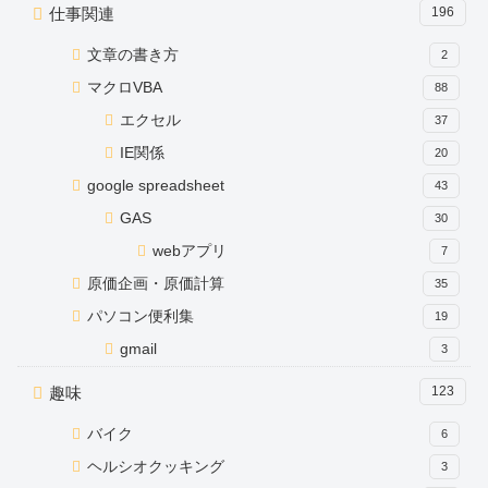
仕事関連
196
文章の書き方
2
マクロVBA
88
エクセル
37
IE関係
20
google spreadsheet
43
GAS
30
webアプリ
7
原価企画・原価計算
35
パソコン便利集
19
gmail
3
趣味
123
バイク
6
ヘルシオクッキング
3