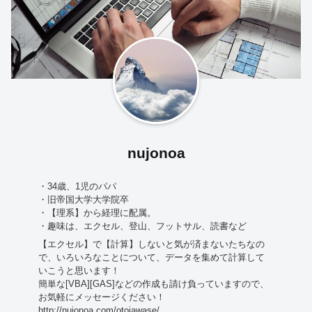
nujonoa
・34歳、1児のパパ
・旧帝国大学大学院卒
・【理系】から経理に配属。
・趣味は、エクセル、登山、フットサル、読書など
【エクセル】で【計算】しないと気が済まないたちなの
で、いろいろなことについて、データを集めて計算して
いこうと思います！
簡単な[VBA][GAS]などの作成も請け負っていますので、
お気軽にメッセージください！
http://nujonoa.com/otoiawase/