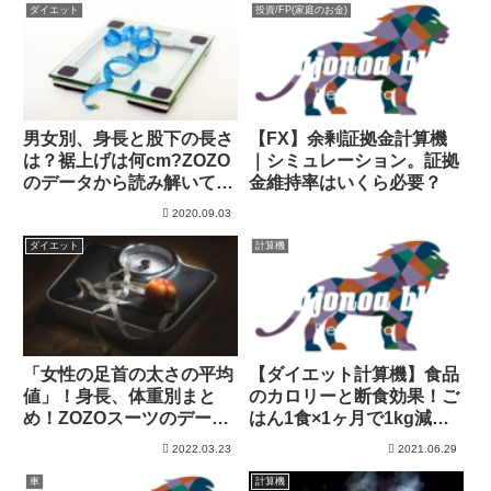
ダイエット
投資/FP(家庭のお金)
男女別、身長と股下の長さ
【FX】余剰証拠金計算機
は？裾上げは何cm?ZOZO
｜シミュレーション。証拠
のデータから読み解いてみ
金維持率はいくら必要？
た！
2020.09.03
ダイエット
計算機
「女性の足首の太さの平均
【ダイエット計算機】食品
値」！身長、体重別まと
のカロリーと断食効果！ご
め！ZOZOスーツのデータ
はん1食×1ヶ月で1kg減！
を分析！
(ランニング換算すると？)
2022.03.23
2021.06.29
車
計算機