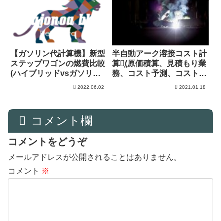
【ガソリン代計算機】新型
半自動アーク溶接コスト計
ステップワゴンの燃費比較
算機̩(原価積算、見積もり業
(ハイブリッドvsガソリン
務、コスト予測、コスト交
車)
渉)
2022.06.02
2021.01.18
コメント欄
コメントをどうぞ
メールアドレスが公開されることはありません。
コメント
※