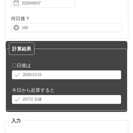
何日後？
計算結果
〇日後は
今日から起算すると
入力