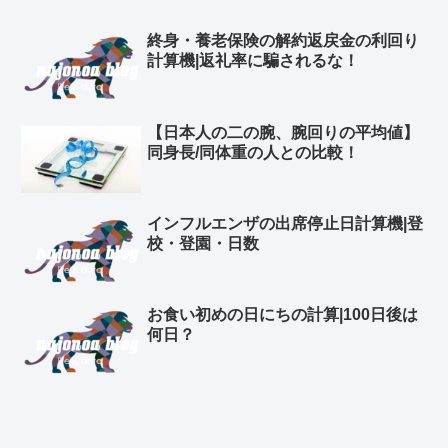
終身・養老保険の解約返戻金の利回り
計算機|返礼率に騙されるな！
【日本人の二の腕、腕回りの平均値】
同身長/同体重の人との比較！
インフルエンザの出席停止日計算機|登
校・登園・日数
お食い初めの日にちの計算|100日後は
何日？