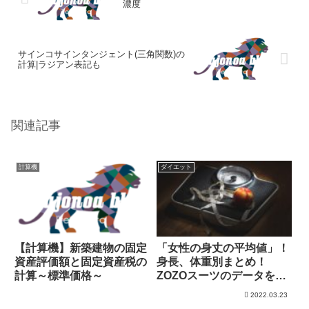
濃度
サインコサインタンジェント(三角関数)の
計算|ラジアン表記も
関連記事
計算機
ダイエット
【計算機】新築建物の固定
「女性の身丈の平均値」！
資産評価額と固定資産税の
身長、体重別まとめ！
計算～標準価格～
ZOZOスーツのデータを分
析！
2022.03.23