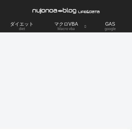
ダイエット
マクロVBA
GAS
diet
Macro vba
google