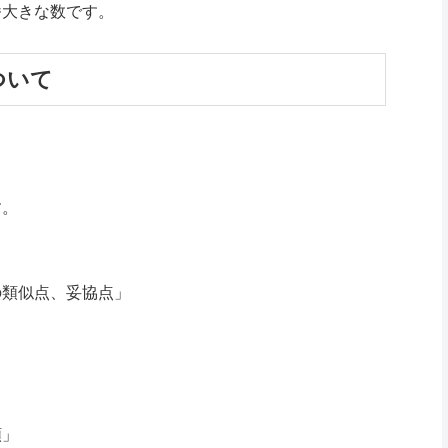
番大きな数です。
ついて
す。
の類似点、妥協点」
類」