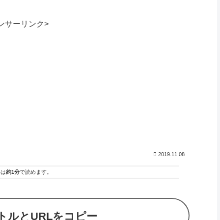
ンサーリンク>
2019.11.08
事は
約1分
で読めます。
トルとURLをコピー