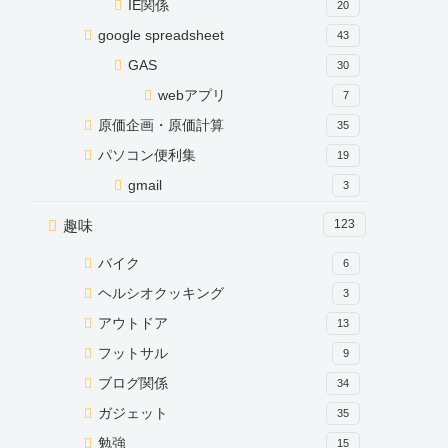
IE関係
20
google spreadsheet
43
GAS
30
webアプリ
7
原価企画・原価計算
35
パソコン便利集
19
gmail
3
趣味
123
バイク
6
ヘルシオクッキング
3
アウトドア
13
フットサル
9
ブログ関係
34
ガジェット
35
勉強
15