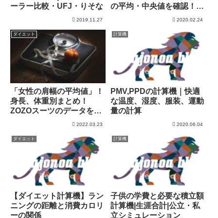
ーラー比較・UFJ・りそな
の平均・中央値を確認！頭
金は？
2019.11.27
2020.02.24
ダイエット
計算機
「女性の肩幅の平均値」！
PMV,PPDの計算機｜快適
身長、体重別まとめ！
な温度、湿度、服装、運動
ZOZOスーツのデータを分
量の計算
析！
2022.03.23
2020.06.04
ダイエット
計算機
【ダイエット計算機】ラン
子供の学費と必要な積立額
ニングの距離と消費カロリ
計算機|生涯合計|公立・私
ーの関係
立シミュレーション