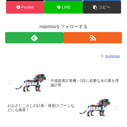
Pocket
LINE
コピー
nujonoaをフォローする
nujonoa
不感蒸泄計算機～1日に必要な水の量を理
論計算
おおさじこさじの計算・換算|スプーンな
どにも換算！