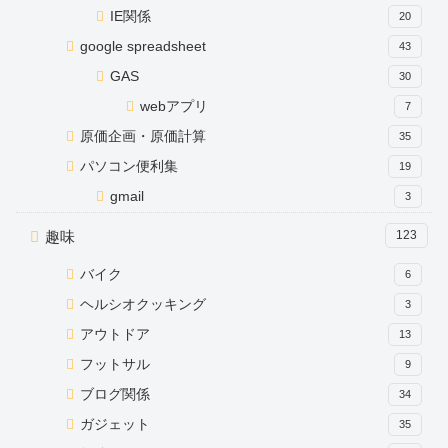
IE関係
20
google spreadsheet
43
GAS
30
webアプリ
7
原価企画・原価計算
35
パソコン便利集
19
gmail
3
趣味
123
バイク
6
ヘルシオクッキング
3
アウトドア
13
フットサル
9
ブログ関係
34
ガジェット
35