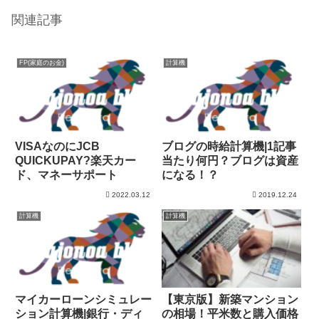
関連記事
FP(家庭のお金)
計算機
VISAなのにJCB
ブログの時給計算機|1記事
QUICKUPAY?楽天カー
当たり何円？ブログは資産
ド、マネーサポート
になる！？
2022.03.12
2019.12.24
計算機
計算機
マイカーローンシミュレー
【東京版】新築マンション
ション計算機|銀行・ディ
の相場！平米数と購入価格