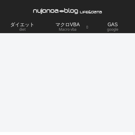
ダイエット
マクロVBA
GAS
diet
Macro vba
google