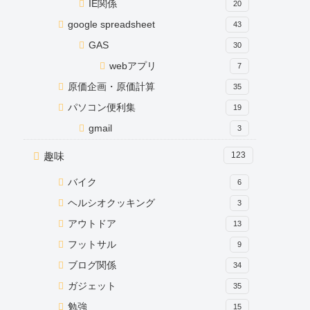
IE関係
20
google spreadsheet
43
GAS
30
webアプリ
7
原価企画・原価計算
35
パソコン便利集
19
gmail
3
趣味
123
バイク
6
ヘルシオクッキング
3
アウトドア
13
フットサル
9
ブログ関係
34
ガジェット
35
勉強
15