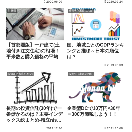
2020.06.09
2020.02.24
計算機
投資/FP(家庭のお金)
【首都圏版】一戸建て(土
国、地域ごとのGDPランキ
地付き注文住宅)の相場！
ングと推移～日本の順位
平米数と購入価格の平均・
は？
中央値を確認！
2019.05.09
投資/FP(家庭のお金)
投資/FP(家庭のお金)
長期の投資信託(30年)で一
企業型DCで10万円×30年
番儲かるのは？主要インデ
＝300万節税しよう！！
ックス総まとめ-積立nisa-
投資信託
2019.12.30
2021.10.08