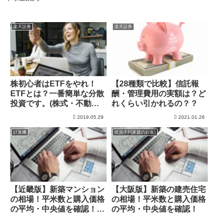
楽天証券
楽天証券
株初心者はETFをやれ！
【28種類で比較】信託報
ETFとは？一番簡単な分散
酬・管理費用の実額は？ど
投資です。(株式・不動
れくらい引かれるの？？
産・国債)
2019.05.29
2021.01.26
計算機
投資/FP(家庭のお金)
【近畿版】新築マンション
【大阪版】新築の建売住宅
の相場！平米数と購入価格
の相場！平米数と購入価格
の平均・中央値を確認！頭
の平均・中央値を確認！
金は？